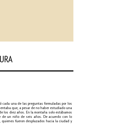
TURA
ió cada una de las preguntas formuladas por los
omentaba que, a pesar de no haber estudiado una
esde los diez años. En la montaña solo estábamos
nte de un niño de seis años. De acuerdo con lo
os, quienes fueron desplazados hacia la ciudad y