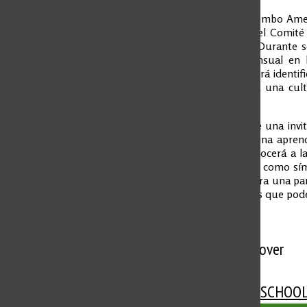
El Colegio Colombo Amer
una iniciativa del Comit
sostenibilidad. Durante 
energético mensual en k
proceso permitirá identif
y avanzar hacia una cul
colegio.
El CAS extiende una invi
reto que combina aprendi
concurso reconocerá a la
Eco Kit Familiar como sím
2026
, y se espera una p
demostraremos que podem
More to Discover
More in ECO-SCHOO