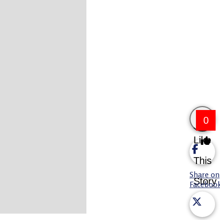
0
Like
This
Share on
Story
Faceboo