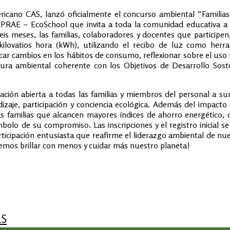
icano CAS, lanzó oficialmente el concurso ambiental “Familias
é PRAE – EcoSchool que invita a toda la comunidad educativa a 
seis meses, las familias, colaboradores y docentes que participe
ilovatios hora (kWh), utilizando el recibo de luz como herr
icar cambios en los hábitos de consumo, reflexionar sobre el uso
tura ambiental coherente con los Objetivos de Desarrollo Sost
tación abierta a todas las familias y miembros del personal a s
zaje, participación y conciencia ecológica. Además del impacto p
s familias que alcancen mayores índices de ahorro energético, 
bolo de su compromiso. Las inscripciones y el registro inicial s
articipación entusiasta que reafirme el liderazgo ambiental de n
os brillar con menos y cuidar más nuestro planeta!
LS