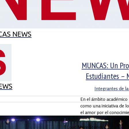
EL MES
MUNCAS
CAS EN EL CAS
ECO-SCHOOL
CAS NEWS
MUNCAS: Un Proy
Estudiantes –
EWS
Integrantes de l
En el ámbito académico 
como una iniciativa de l
el amor por el conocimie
Load More Stories